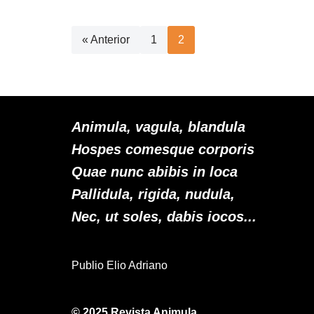
« Anterior
1
2
Animula, vagula, blandula
Hospes comesque corporis
Quae nunc abibis in loca
Pallidula, rigida, nudula,
Nec, ut soles, dabis iocos...
Publio Elio Adriano
© 2025 Revista Animula