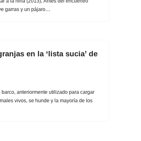
tar a la niña (2013), Antes del encuentro
eve garras y un pájaro…
anjas en la ‘lista sucia’ de
n
arco, anteriormente utilizado para cargar
males vivos, se hunde y la mayoría de los