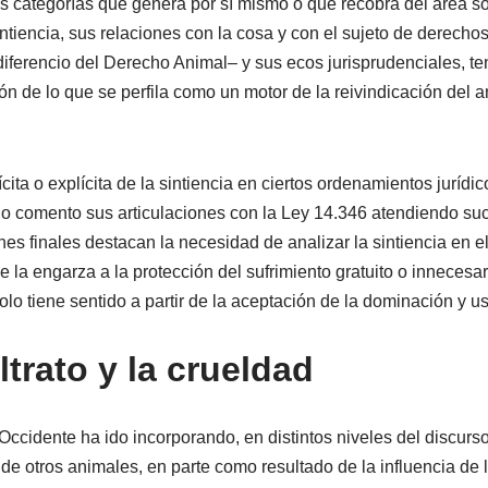
as categorías que genera por sí mismo o que recobra del área soc
sintiencia, sus relaciones con la cosa y con el sujeto de derechos
diferencio del Derecho Animal– y sus ecos jurisprudenciales, te
ón de lo que se perfila como un motor de la reivindicación del 
cita o explícita de la sintiencia en ciertos ordenamientos jurídi
go comento sus articulaciones con la Ley 14.346 atendiendo su
nes finales destacan la necesidad de analizar la sintiencia en 
 la engarza a la protección del sufrimiento gratuito o innecesar
olo tiene sentido a partir de la aceptación de la dominación y u
altrato y la crueldad
cidente ha ido incorporando, en distintos niveles del discurso
de otros animales, en parte como resultado de la influencia de 