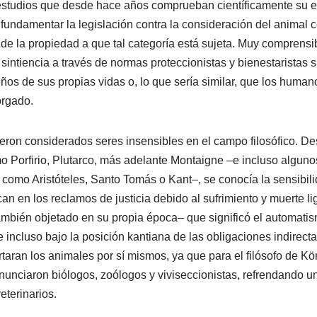
estudios que desde hace años comprueban científicamente su e
a fundamentar la legislación contra la consideración del animal 
 de la propiedad a que tal categoría está sujeta. Muy comprens
 sintiencia a través de normas proteccionistas y bienestaristas s
ños de sus propias vidas o, lo que sería similar, que los hum
orgado.
ron considerados seres insensibles en el campo filosófico. Desd
 Porfirio, Plutarco, más adelante Montaigne –e incluso alguno
, como Aristóteles, Santo Tomás o Kant–, se conocía la sensibi
 en los reclamos de justicia debido al sufrimiento y muerte li
mbién objetado en su propia época– que significó el automati
e incluso bajo la posición kantiana de las obligaciones indirec
taran los animales por sí mismos, ya que para el filósofo de Kö
unciaron biólogos, zoólogos y viviseccionistas, refrendando u
eterinarios.