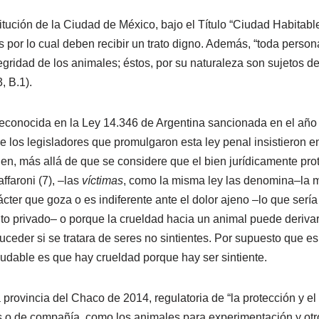
itución de la Ciudad de México, bajo el Título “Ciudad Habitable”
 por lo cual deben recibir un trato digno. Además, “toda person
ntegridad de los animales; éstos, por su naturaleza son sujetos d
, B.1).
 reconocida en la Ley 14.346 de Argentina sancionada en el añ
e los legisladores que promulgaron esta ley penal insistieron en
ien, más allá de que se considere que el bien jurídicamente pro
ffaroni (7), –las
víctimas
, como la misma ley las denomina–la m
ter que goza o es indiferente ante el dolor ajeno –lo que sería
o privado– o porque la crueldad hacia un animal puede derivar 
ceder si se tratara de seres no sintientes. Por supuesto que es
dudable es que hay crueldad porque hay ser sintiente.
 provincia del Chaco de 2014, regulatoria de “la protección y el
o de compañía, como los animales para experimentación y otros f