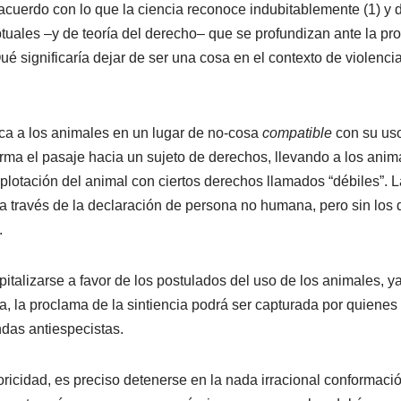
cuerdo con lo que la ciencia reconoce indubitablemente (1) y dec
uales –y de teoría del derecho– que se profundizan ante la pr
é significaría dejar de ser una cosa en el contexto de violencia
ca a los animales en un lugar de no-cosa
compatible
con su us
orma el pasaje hacia un sujeto de derechos, llevando a los anim
plotación del animal con ciertos derechos llamados “débiles”. L
a través de la declaración de persona no humana, pero sin los
.
pitalizarse a favor de los postulados del uso de los animales, y
ra, la proclama de la sintiencia podrá ser capturada por quiene
das antiespecistas.
toricidad, es preciso detenerse en la nada irracional conformaci