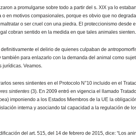
aron a promulgarse sobre todo a partir del s. XIX ya lo estab
a o en motivos compasionales, porque es obvio que no degrada 
maltratar o ser cruel con una piedra. El proteccionismo desde e
gal cobran sentido en la medida en que tales animales sienten
r definitivamente el delirio de quienes culpaban de antropomorf
y también para enlazarlo con la demanda del animal como sujeto
s jurídicas. Veamos.
rlos seres sintientes en el Protocolo N°10 incluido en el Trat
res sintientes
(3). En 2009 entró en vigencia el llamado Trata
ea) imponiendo a los Estados Miembros de la UE la obligación
slación interna y asociando tal capacidad a la regulación de lo
odificación del art. 515, del 14 de febrero de 2015, dice: “Los a