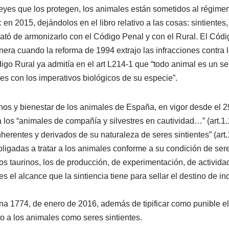
leyes que los protegen, los animales están sometidos al régimen
en 2015, dejándolos en el libro relativo a las cosas: sintientes
trató de armonizarlo con el Código Penal y con el Rural. El Cód
era cuando la reforma de 1994 extrajo las infracciones contra 
digo Rural ya admitía en el art L214-1 que “todo animal es un se
es con los imperativos biológicos de su especie”.
hos y bienestar de los animales de España, en vigor desde el 
a los “animales de compañía y silvestres en cautividad…” (art.
nherentes y derivados de su naturaleza de seres sintientes” (art.1.
ligadas a tratar a los animales conforme a su condición de seres 
os taurinos, los de producción, de experimentación, de activida
l es el alcance que la sintiencia tiene para sellar el destino de 
na 1774, de enero de 2016, además de tipificar como punible el 
 a los animales como seres sintientes.