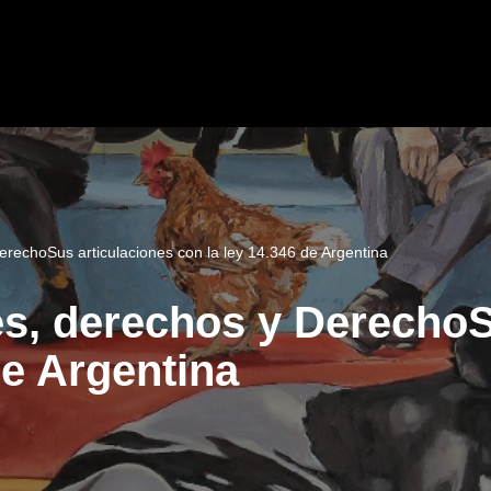
erechoSus articulaciones con la ley 14.346 de Argentina
es, derechos y DerechoS
de Argentina