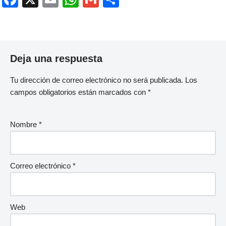
a
m
h
m
o
c
ail
at
ail
m
e
s
p
Deja una respuesta
b
A
ar
o
p
tir
Tu dirección de correo electrónico no será publicada.
Los
o
p
campos obligatorios están marcados con
*
k
Nombre
*
Correo electrónico
*
Web