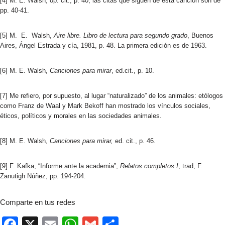
[4] M. E. Walsh, op. cit., p. 40, las citas que siguen de esta canción son de
pp. 40-41.
[5] M. E. Walsh,
Aire libre. Libro de lectura para segundo grado
, Buenos
Aires, Ángel Estrada y cía, 1981, p. 48. La primera edición es de 1963.
[6] M. E. Walsh,
Canciones para mirar
, ed.cit., p. 10.
[7] Me refiero, por supuesto, al lugar “naturalizado” de los animales: etólogos
como Franz de Waal y Mark Bekoff han mostrado los vínculos sociales,
éticos, políticos y morales en las sociedades animales.
[8] M. E. Walsh,
Canciones para mirar,
ed. cit., p. 46.
[9] F. Kafka, “Informe ante la academia”,
Relatos completos I
, trad, F.
Zanutigh Núñez, pp. 194-204.
Comparte en tus redes
F
X
E
W
G
C