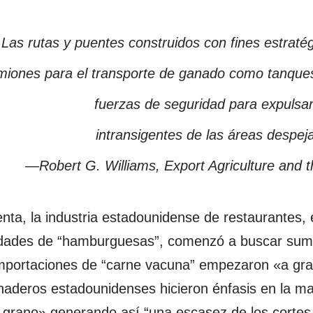
Las rutas y puentes construidos con fines estraté
miones para el transporte de ganado como tanques,
fuerzas de seguridad para expulsar
intransigentes de las áreas despeja
—Robert G. Williams, Export Agriculture and t
uenta, la industria estadounidense de restaurante
dades de “hamburguesas”, comenzó a buscar sumin
 importaciones de “carne vacuna” empezaron «a gra
naderos estadounidenses hicieron énfasis en la may
 grano» generando así “una escasez de los cortes