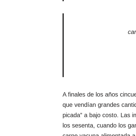
ca
A finales de los años cinc
que vendían grandes canti
picada” a bajo costo. Las
los sesenta, cuando los ga
carne vacuna alimentada a