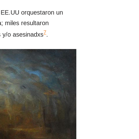
or EE.UU orquestaron un
; miles resultaron
7
s y/o asesinadxs
.