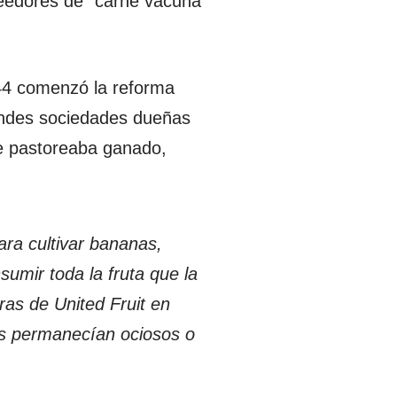
veedores de “carne vacuna”
944 comenzó la reforma
andes sociedades dueñas
se pastoreaba ganado,
ara cultivar bananas,
umir toda la fruta que la
ras de United Fruit en
nos permanecían ociosos o