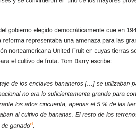
enses y se convirtieron en uno de los mayores pro
l del gobierno elegido democráticamente que en 1
a reforma representaba una amenaza para las gr
ión norteamericana United Fruit en cuyas tierras 
ara el cultivo de fruta. Tom Barry escribe:
aje de los enclaves bananeros […] se utilizaban p
acional no era lo suficientemente grande para cons
urante los años cincuenta, apenas el 5 % de las tier
aban al cultivo de bananas. El resto de los terre
6
o de ganado
.